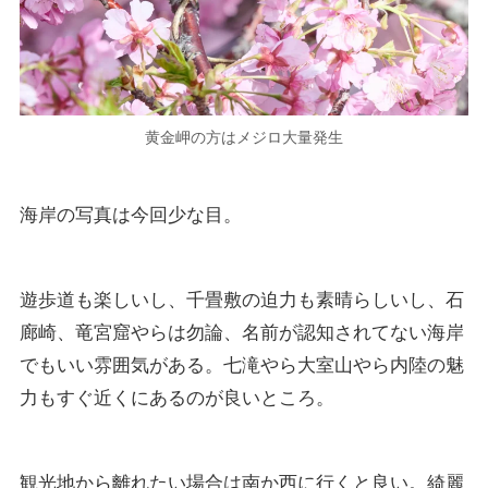
黄金岬の方はメジロ大量発生
海岸の写真は今回少な目。
遊歩道も楽しいし、千畳敷の迫力も素晴らしいし、石
廊崎、竜宮窟やらは勿論、名前が認知されてない海岸
でもいい雰囲気がある。七滝やら大室山やら内陸の魅
力もすぐ近くにあるのが良いところ。
観光地から離れたい場合は南か西に行くと良い。綺麗