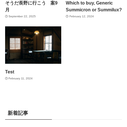
そうだ長野に行こう 案9
Which to buy, Generic
月
Summicron or Summilux?
September 22, 2025
February 12, 2024
Test
February 11, 2024
新着記事