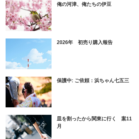
俺の河津、俺たちの伊豆
2026年 初売り購入報告
保護中: ご依頼：浜ちゃん七五三
皿を割ったから関東に行く 案11
月